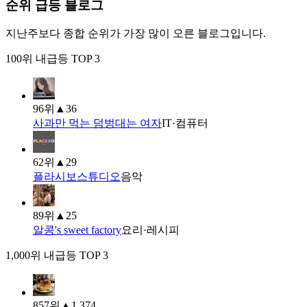
순위 급등 블로그
지난주보다 종합 순위가 가장 많이 오른 블로그입니다.
100위 내
급등 TOP 3
96
위
▲
36
사과만 먹는 덤벙대는 여자
IT·컴퓨터
62
위
▲
29
플라시보스튜디오
음악
89
위
▲
25
알콩's sweet factory
요리·레시피
1,000위 내
급등 TOP 3
857
위
▲
1,374