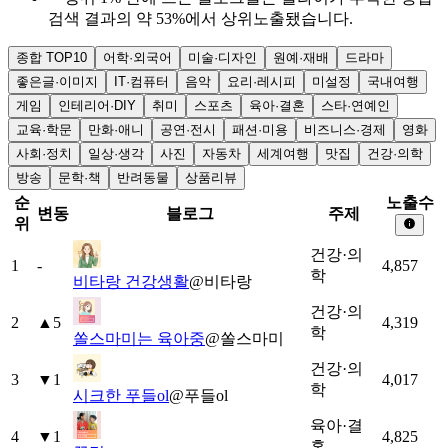
검색 결과의 약 53%에서 상위노출됐습니다.
종합 TOP10
어학·외국어
미술·디자인
원예·재배
드라마
좋은글·이미지
IT·컴퓨터
음악
요리·레시피
미설정
국내여행
게임
인테리어·DIY
취미
스포츠
육아·결혼
스타·연예인
교육·학문
만화·애니
공연·전시
패션·미용
비즈니스·경제
영화
사회·정치
일상·생각
사진
자동차
세계여행
맛집
건강·의학
방송
문학·책
반려동물
상품리뷰
순
노출수
변동
블로그
주제
위
건강·의
1
-
4,857
학
비타랑 건강생활
@
비타랑
건강·의
2
▲
5
4,319
학
쏠스마미는 육아중
@
쏠스마미
건강·의
3
▼
1
4,017
학
시크한 푸들ol
@
푸들ol
육아·결
4
▼
1
4,825
혼