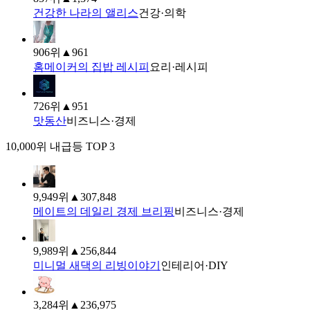
건강한 나라의 앨리스
건강·의학
906
위
▲
961
홈메이커의 집밥 레시피
요리·레시피
726
위
▲
951
맛동산
비즈니스·경제
10,000위 내
급등 TOP 3
9,949
위
▲
307,848
메이트의 데일리 경제 브리핑
비즈니스·경제
9,989
위
▲
256,844
미니멀 새댁의 리빙이야기
인테리어·DIY
3,284
위
▲
236,975