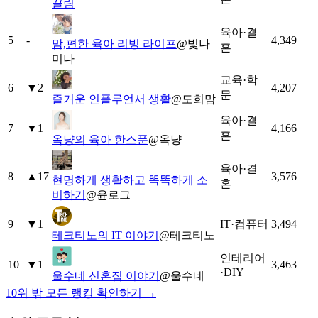
끌림
육아·결
5
-
4,349
맘,편한 육아 리빙 라이프
@
빛나
혼
미나
교육·학
6
▼
2
4,207
문
즐거운 인플루언서 생활
@
도희맘
육아·결
7
▼
1
4,166
혼
옥냥의 육아 한스푼
@
옥냥
육아·결
8
▲
17
3,576
현명하게 생활하고 똑똑하게 소
혼
비하기
@
윤로그
9
▼
1
IT·컴퓨터
3,494
테크티노의 IT 이야기
@
테크티노
인테리어
10
▼
1
3,463
·DIY
울수네 신혼집 이야기
@
울수네
10위 밖 모든 랭킹 확인하기 →