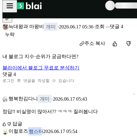
← 블라이 커뮤니티
블로그 누락 비율에 NB블이 압도적으로 많은 이유?
늑대왕과 마왕비
조회
–
댓글
4
·
2026.06.17 05:36
·
·
개미
누락
주소 복사
내 블로그 지수·순위가 궁금하다면?
블라이에서 블로그 무료로 분석하기
댓글
4
행복한김다니
·
2026.06.17 05:43
개미
정답!! 비실명이 많아서?? ㅋㅋㅋ 질러봅니다
답글
이컬로즈
·
2026.06.17 05:54
햄스터